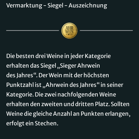
Vermarktung - Siegel - Auszeichnung
Die besten drei Weine in jeder Kategorie
erhalten das Siegel „Sieger Ahrwein
des Jahres“. Der Wein mit der höchsten
Punktzahl ist „Ahrwein des Jahres“ in seiner
Kategorie. Die zwei nachfolgenden Weine
erhalten den zweiten und dritten Platz. Sollten
Weine die gleiche Anzahl an Punkten erlangen,
erfolgt ein Stechen.