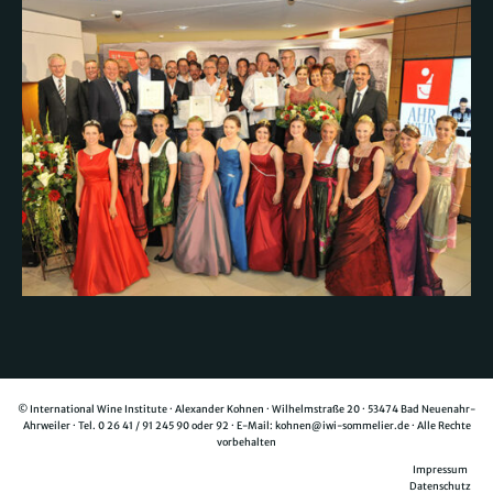
© International Wine Institute · Alexander Kohnen · Wilhelmstraße 20 · 53474 Bad Neuenahr-
Ahrweiler · Tel.
0 26 41 / 91 245 90
oder
92
· E-Mail:
kohnen@iwi-sommelier.de
· Alle Rechte
vorbehalten
Impressum
Datenschutz