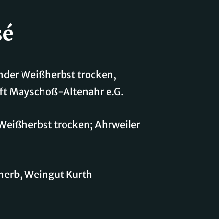
sé
der Weißherbst trocken,
t Mayschoß-Altenahr e.G.
Weißherbst trocken; Ahrweiler
herb, Weingut Kurth