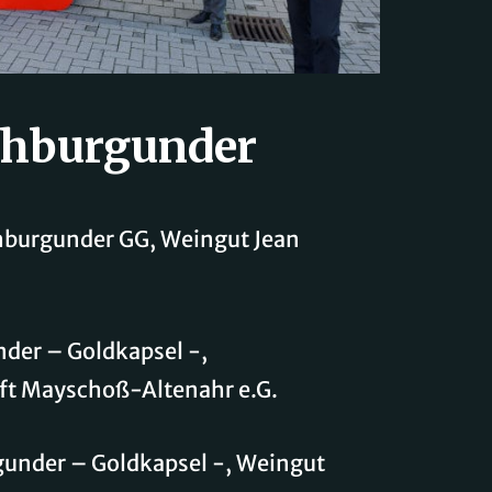
ühburgunder
hburgunder GG, Weingut Jean
der – Goldkapsel -,
t Mayschoß-Altenahr e.G.
gunder – Goldkapsel -, Weingut